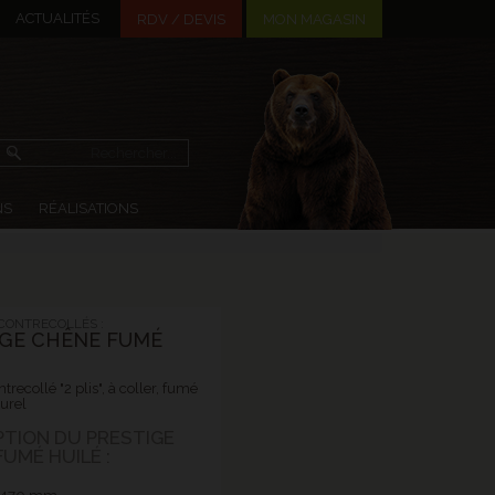
ACTUALITÉS
MON MAGASIN
RDV / DEVIS
NS
RÉALISATIONS
CONTRECOLLÉS :
IGE CHÊNE FUMÉ
trecollé "2 plis", à coller, fumé
turel
PTION DU PRESTIGE
UMÉ HUILÉ :