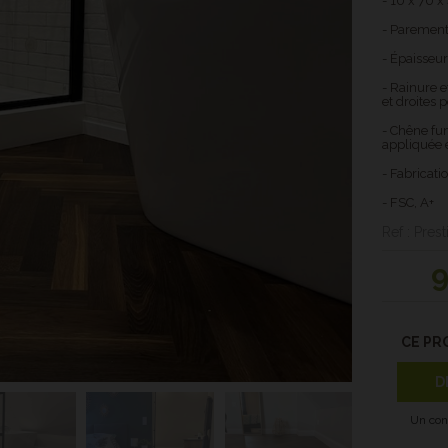
- 10 x 70 
- Paremen
- Épaisseur
- Rainure 
et droites 
- Chêne fu
appliquée 
- Fabricat
- FSC, A+
Ref : Pres
CE PR
D
Un con