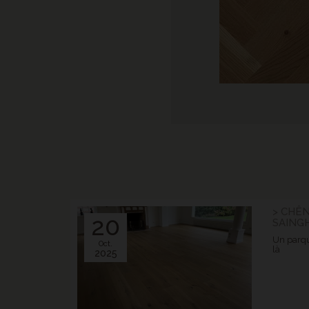
> CHÊN
20
SAING
Un parqu
Oct.
là
2025