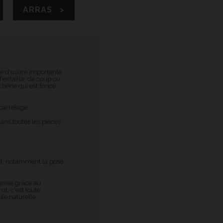
ARRAS >
e d'usure importante
d'entaille, de coup ou
chêne qui est foncé.
carrelage.
ans toutes les pièces
ent, notamment la pose
tenue grâce au
ut, c'est toute
le naturelle.