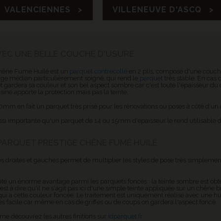
VALENCIENNES >
VILLENEUVE D'ASCQ >
VEC UNE BELLE COUCHE D'USURE
Chêne Fumé Huilé
est un
parquet contrecollé
en 2 plis, composé d'une couch
ge médian particulièrement soigné, qui rend le
parquet
très stable. En cas 
et gardera sa couleur et son bel aspect sombre car c'est toute l'épaisseur du 
sine apporte la protection mais pas la teinte.
0mm en fait un parquet très prisé pour les rénovations ou poses à côté d'un 
si importante qu'un parquet de 14 ou 15mm d'épaisseur le rend utilisable d
ARQUET PRESTIGE CHÊNE FUMÉ HUILÉ
es droites et gauches permet de multiplier les styles de pose très simplem
e un énorme avantage parmi les parquets foncés : la teinte sombre est ob
st à dire qu'il ne s'agit pas ici d'une simple teinte appliquée sur un chêne br
ui a cette couleur foncée. Le traitement est uniquement réalisé avec une hui
rès facile car même en cas de griffes ou de coups on gardera l'aspect foncé.
 découvrez les autres finitions sur
idparquet.fr
: