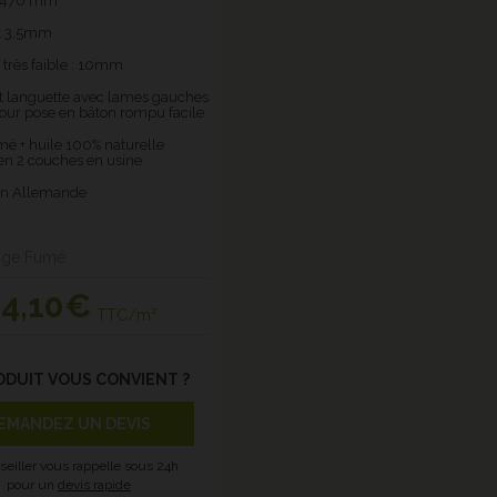
x 470 mm
t 3,5mm
 très faible : 10mm
et languette avec lames gauches
pour pose en bâton rompu facile
mé + huile 100% naturelle
en 2 couches en usine
ion Allemande
tige Fumé
94
,10€
TTC/m²
ODUIT VOUS CONVIENT ?
EMANDEZ UN DEVIS
seiller vous rappelle sous 24h
pour un
devis rapide