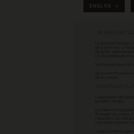
ENGLOS >
UN PARQUET A
Le parquet Prestige 
de 3,5mm sur un latta
de griffe, votre parqu
L'huile appliquée en u
Sa fine épaisseur de 1
Sa couche d'usure aus
de la maison.
AVANTAGE DU P
L'association des lam
en bâton rompu.
Le chêne fumé présent
"fumage" du chêne, c'e
l'épaisseur du chêne q
L'entretien est donc t
> Dans la même gamme