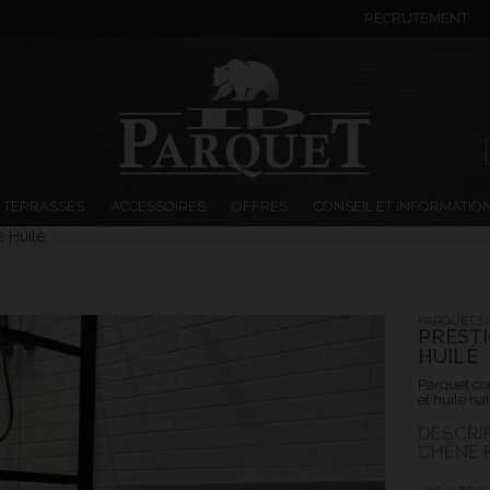
RECRUTEMENT
TERRASSES
ACCESSOIRES
OFFRES
CONSEIL ET INFORMATIO
 Huilé
PARQUETS 
PREST
HUILÉ
Parquet con
et huilé na
DESCRI
CHÊNE F