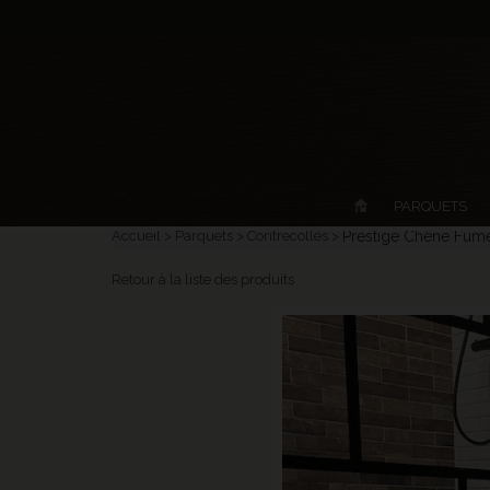
PARQUETS
Accueil
Parquets
Contrecollés
Prestige Chêne Fumé
Retour à la liste des produits